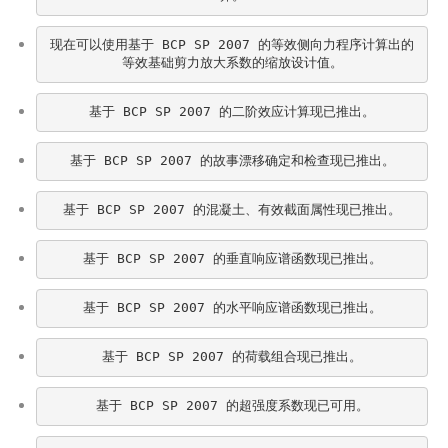
现在可以使用基于 BCP SP 2007 的等效侧向力程序计算出的
等效基础剪力放大系数的缩放设计值。
基于 BCP SP 2007 的二阶效应计算现已推出。
基于 BCP SP 2007 的故事漂移确定和检查现已推出。
基于 BCP SP 2007 的混凝土、有效截面属性现已推出。
基于 BCP SP 2007 的垂直响应谱函数现已推出。
基于 BCP SP 2007 的水平响应谱函数现已推出。
基于 BCP SP 2007 的荷载组合现已推出。
基于 BCP SP 2007 的超强度系数现已可用。