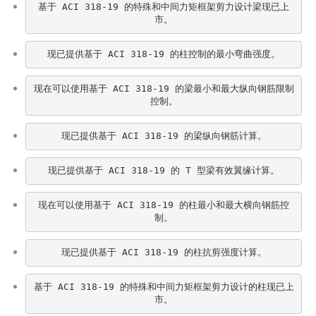
基于 ACI 318-19 的特殊和中间力矩框架剪力设计梁现已上
市。
现已提供基于 ACI 318-19 的柱控制的最小弯曲强度。
现在可以使用基于 ACI 318-19 的梁最小和最大纵向钢筋限制
控制。
现已提供基于 ACI 318-19 的梁纵向钢筋计算。
现已提供基于 ACI 318-19 的 T 型梁有效翼缘计算。
现在可以使用基于 ACI 318-19 的柱最小和最大横向钢筋控
制。
现已提供基于 ACI 318-19 的柱抗剪强度计算。
基于 ACI 318-19 的特殊和中间力矩框架剪力设计的柱现已上
市。