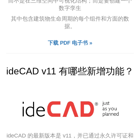
而不是在三维空间中可视化结构；而是要创建一个
数字孪生
其中包含建筑物生命周期的每个组件和方面的数
据。
下载 PDF 电子书 »
ideCAD v11 有哪些新增功能？
ideCAD 的最新版本是 v11，并已通过永久许可证和