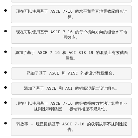
现在可以使用基于 ASCE 7-16 的水平和垂直地震效应组合计
算。
现在可以使用基于 ASCE 7-16 的每个横向方向的组合水平地
震效应。
添加了基于 ASCE 7-16 和 ACI 318-19 的混凝土有效截面
属性。
添加了基于 ASCE 和 AISC 的钢设计荷载组合。
添加了基于 ASCE 和 ACI 的钢筋混凝土设计组合。
现在可以使用基于 ASCE 7-16 的等效横向力方法计算垂直不
规则性和弱楼层 - 极端弱楼层不规则性。
弱故事 - 现已提供基于 ASCE 7-16 的极弱故事不规则性报
告。