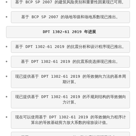
基于 BCP SP 2007 的建筑风险类别和重要性因素现已可用。
基于 BCP SP 2007 的场地等级和场地系数现已推出。
DPT 1302-61 2019 年进展
基于 DPT 1302-61 2019 的抗震分析和设计程序现已推出。
基于 DPT 1302-61 2019 的抗震系统选择现已推出。
现已提供基于 DPT 1302-61 2019 的等效侧向力法的基本周
期计算。
现已提供基于 DPT 1302-61 2019 的不规则结构的等效侧向
力计算。
现在可以使用基于 DPT 1302-61 2019 的等效侧向力程序计
算出的等效基础剪力放大系数的缩放设计值。