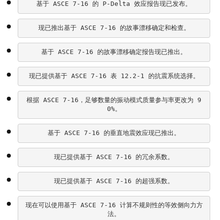
基于 ASCE 7-16 的 P-Delta 效应报告现已发布。
现已推出基于 ASCE 7-16 的故事漂移确定和检查。
基于 ASCE 7-16 的故事漂移确定报告现已推出。
现已提供基于 ASCE 7-16 表 12.2-1 的抗震系统选择。
根据 ASCE 7-16，足够数量的振动模式质量参与率更改为 9
0%。
基于 ASCE 7-16 的垂直地震效应现已推出。
现已提供基于 ASCE 7-16 的冗余系数。
现已提供基于 ASCE 7-16 的超强系数。
现在可以使用基于 ASCE 7-16 计算不规则性的等效侧向力方
法。