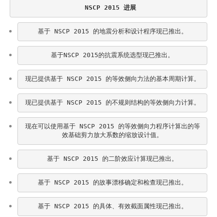
NSCP 2015 进展
基于 NSCP 2015 的地震分析和设计程序现已推出。
基于NSCP 2015的抗震系统选型现已推出。
现已提供基于 NSCP 2015 的等效侧向力法的基本周期计算。
现已提供基于 NSCP 2015 的不规则结构的等效侧向力计算。
现在可以使用基于 NSCP 2015 的等效侧向力程序计算出的等
效基础剪力放大系数的缩放设计值。
基于 NSCP 2015 的二阶效应计算现已推出。
基于 NSCP 2015 的故事漂移确定和检查现已推出。
基于 NSCP 2015 的具体、有效截面属性现已推出。