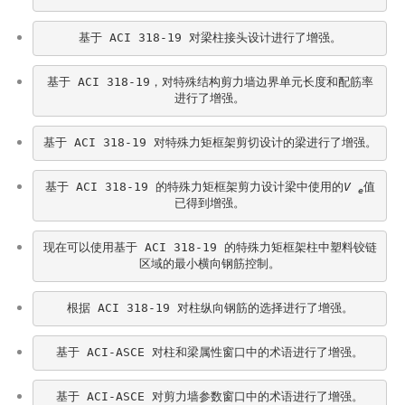
基于 ACI 318-19 对梁柱接头设计进行了增强。
基于 ACI 318-19，对特殊结构剪力墙边界单元长度和配筋率
进行了增强。
基于 ACI 318-19 对特殊力矩框架剪切设计的梁进行了增强。
基于 ACI 318-19 的特殊力矩框架剪力设计梁中使用的
V 
值
e
已得到增强。
现在可以使用基于 ACI 318-19 的特殊力矩框架柱中塑料铰链
区域的最小横向钢筋控制。
根据 ACI 318-19 对柱纵向钢筋的选择进行了增强。
基于 ACI-ASCE 对柱和梁属性窗口中的术语进行了增强。
基于 ACI-ASCE 对剪力墙参数窗口中的术语进行了增强。