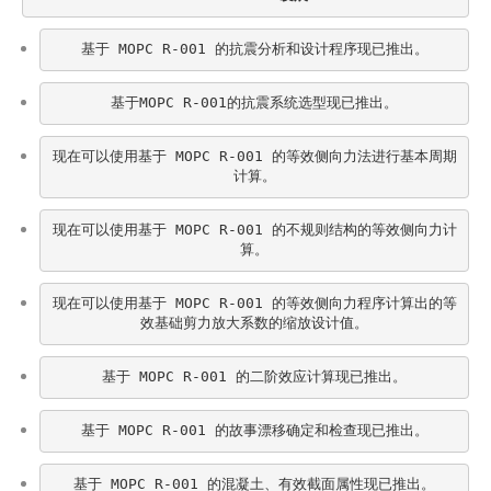
基于 MOPC R-001 的抗震分析和设计程序现已推出。
基于MOPC R-001的抗震系统选型现已推出。
现在可以使用基于 MOPC R-001 的等效侧向力法进行基本周期
计算。
现在可以使用基于 MOPC R-001 的不规则结构的等效侧向力计
算。
现在可以使用基于 MOPC R-001 的等效侧向力程序计算出的等
效基础剪力放大系数的缩放设计值。
基于 MOPC R-001 的二阶效应计算现已推出。
基于 MOPC R-001 的故事漂移确定和检查现已推出。
基于 MOPC R-001 的混凝土、有效截面属性现已推出。