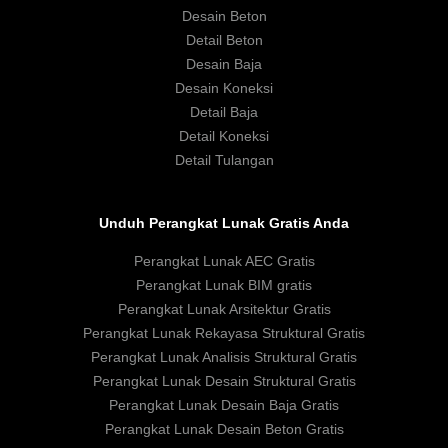
Desain Beton
Detail Beton
Desain Baja
Desain Koneksi
Detail Baja
Detail Koneksi
Detail Tulangan
Unduh Perangkat Lunak Gratis Anda
Perangkat Lunak AEC Gratis
Perangkat Lunak BIM gratis
Perangkat Lunak Arsitektur Gratis
Perangkat Lunak Rekayasa Struktural Gratis
Perangkat Lunak Analisis Struktural Gratis
Perangkat Lunak Desain Struktural Gratis
Perangkat Lunak Desain Baja Gratis
Perangkat Lunak Desain Beton Gratis