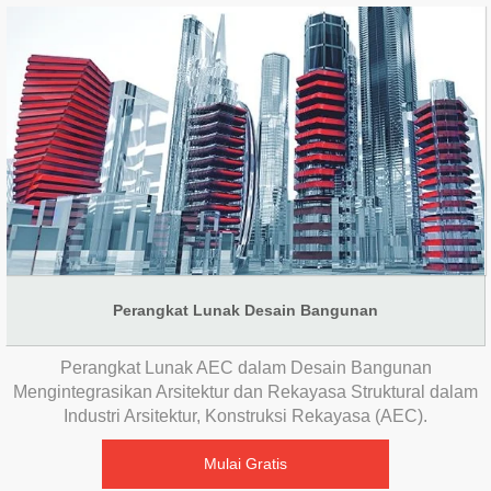
Perangkat Lunak Desain Bangunan
Perangkat Lunak AEC dalam Desain Bangunan
Mengintegrasikan Arsitektur dan Rekayasa Struktural dalam
Industri Arsitektur, Konstruksi Rekayasa (AEC).
Mulai Gratis