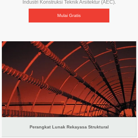
Industri Konstruksi Teknik Arsitektur (AEC).
Mulai Gratis
Perangkat Lunak Rekayasa Struktural