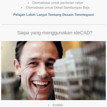
Otomatisasi untuk perincian rebar
Otomatisasi untuk Detail Sambungan Baja
Pelajari Lebih Lanjut Tentang Desain Terintegrasi
Siapa yang menggunakan ideCAD?
Arsitek