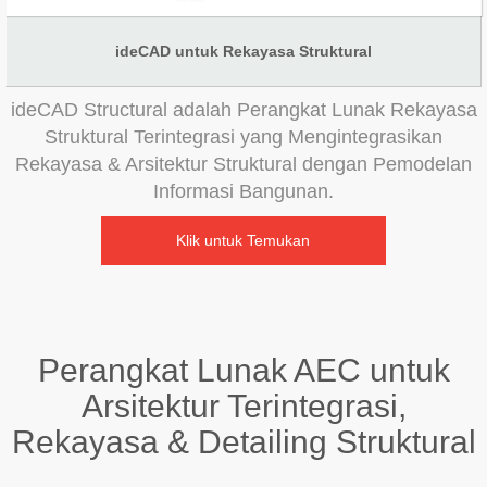
ideCAD untuk Rekayasa Struktural
ideCAD Structural adalah Perangkat Lunak Rekayasa
Struktural Terintegrasi yang Mengintegrasikan
Rekayasa & Arsitektur Struktural dengan Pemodelan
Informasi Bangunan.
Klik untuk Temukan
Perangkat Lunak AEC untuk
Arsitektur Terintegrasi,
Rekayasa & Detailing Struktural