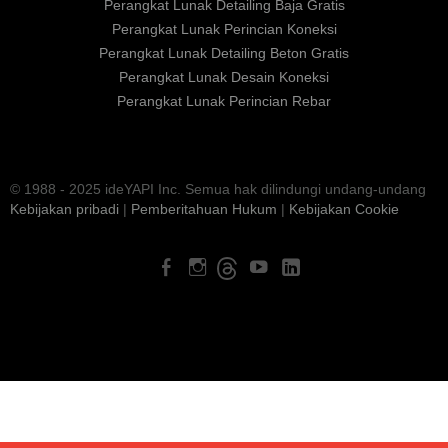
Perangkat Lunak Detailing Baja Gratis
Perangkat Lunak Perincian Koneksi
Perangkat Lunak Detailing Beton Gratis
Perangkat Lunak Desain Koneksi
Perangkat Lunak Perincian Rebar
© 1988 - 2025 ideYAPI Inc. Semua hak dilindungi undang-undang
Kebijakan pribadi
|
Pemberitahuan Hukum
|
Kebijakan Cookie