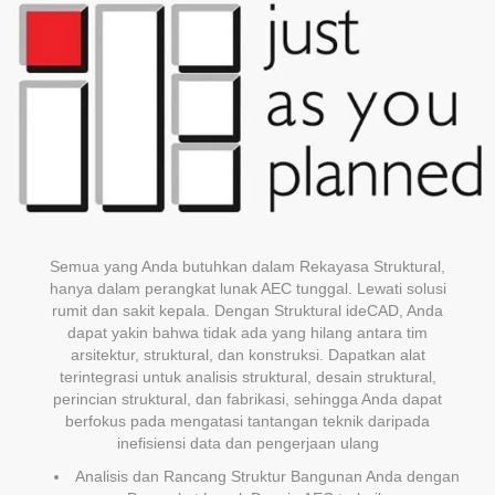
Semua yang Anda butuhkan dalam Rekayasa Struktural,
hanya dalam perangkat lunak AEC tunggal. Lewati solusi
rumit dan sakit kepala. Dengan Struktural ideCAD, Anda
dapat yakin bahwa tidak ada yang hilang antara tim
arsitektur, struktural, dan konstruksi. Dapatkan alat
terintegrasi untuk analisis struktural, desain struktural,
perincian struktural, dan fabrikasi, sehingga Anda dapat
berfokus pada mengatasi tantangan teknik daripada
inefisiensi data dan pengerjaan ulang
Analisis dan Rancang Struktur Bangunan Anda dengan