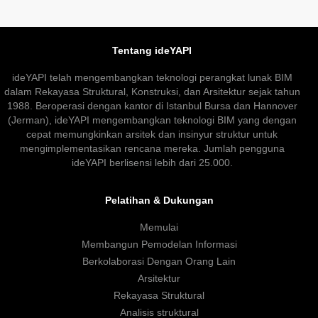
Tentang ideYAPI
ideYAPI telah mengembangkan teknologi perangkat lunak BIM
dalam Rekayasa Struktural, Konstruksi, dan Arsitektur sejak tahun
1988. Beroperasi dengan kantor di Istanbul Bursa dan Hannover
(Jerman), ideYAPI mengembangkan teknologi BIM yang dengan
cepat memungkinkan arsitek dan insinyur struktur untuk
mengimplementasikan rencana mereka. Jumlah pengguna
ideYAPI berlisensi lebih dari 25.000.
Pelatihan & Dukungan
Memulai
Membangun Pemodelan Informasi
Berkolaborasi Dengan Orang Lain
Arsitektur
Rekayasa Struktural
Analisis struktural