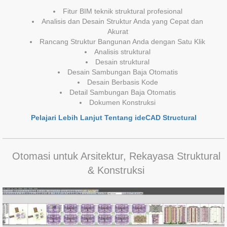
Fitur BIM teknik struktural profesional
Analisis dan Desain Struktur Anda yang Cepat dan
Akurat
Rancang Struktur Bangunan Anda dengan Satu Klik
Analisis struktural
Desain struktural
Desain Sambungan Baja Otomatis
Desain Berbasis Kode
Detail Sambungan Baja Otomatis
Dokumen Konstruksi
Pelajari Lebih Lanjut Tentang ideCAD Structural
Otomasi untuk Arsitektur, Rekayasa Struktural
& Konstruksi