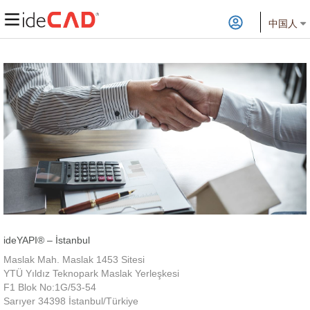
中国人
ideYAPI® – İstanbul
Maslak Mah. Maslak 1453 Sitesi
YTÜ Yıldız Teknopark Maslak Yerleşkesi
F1 Blok No:1G/53-54
Sarıyer 34398 İstanbul/Türkiye