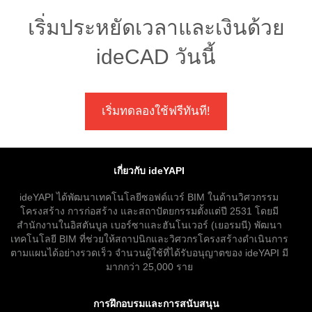
เริ่มประหยัดเวลาและเงินด้วย
ideCAD วันนี้
เริ่มทดลองใช้ฟรีทันที!
เกี่ยวกับ ideYAPI
ideYAPI ได้พัฒนาเทคโนโลยีซอฟต์แวร์ BIM ในด้านวิศวกรรม
โครงสร้าง การก่อสร้าง และสถาปัตยกรรมตั้งแต่ปี 2531 โดยมี
สำนักงานในอิสตันบูล เบอร์ซาและฮันโนเวอร์ (เยอรมนี) พัฒนา
เทคโนโลยี BIM ที่ช่วยให้สถาปนิกและวิศวกรโครงสร้างดำเนินการ
ตามแผนได้อย่างรวดเร็ว จำนวนผู้ใช้ที่ได้รับอนุญาตของ ideYAPI มี
มากกว่า 25,000 ราย
การฝึกอบรมและการสนับสนุน