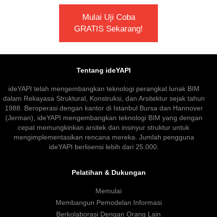
Mulai Uji Coba
GRATIS Sekarang!
Tentang ideYAPI
ideYAPI telah mengembangkan teknologi perangkat lunak BIM
dalam Rekayasa Struktural, Konstruksi, dan Arsitektur sejak tahun
1988. Beroperasi dengan kantor di Istanbul Bursa dan Hannover
(Jerman), ideYAPI mengembangkan teknologi BIM yang dengan
cepat memungkinkan arsitek dan insinyur struktur untuk
mengimplementasikan rencana mereka. Jumlah pengguna
ideYAPI berlisensi lebih dari 25.000.
Pelatihan & Dukungan
Memulai
Membangun Pemodelan Informasi
Berkolaborasi Dengan Orang Lain