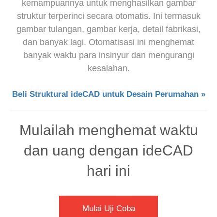
kemampuannya untuk menghasilkan gambar
struktur terperinci secara otomatis. Ini termasuk
gambar tulangan, gambar kerja, detail fabrikasi,
dan banyak lagi. Otomatisasi ini menghemat
banyak waktu para insinyur dan mengurangi
kesalahan.
Beli Struktural ideCAD untuk Desain Perumahan »
Mulailah menghemat waktu
dan uang dengan ideCAD
hari ini
Mulai Uji Coba