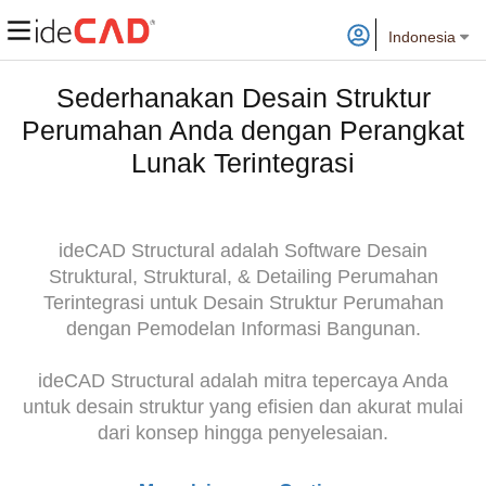
Indonesia
Sederhanakan Desain Struktur
Perumahan Anda dengan Perangkat
Lunak Terintegrasi
ideCAD Structural adalah Software Desain
Struktural, Struktural, & Detailing Perumahan
Terintegrasi untuk Desain Struktur Perumahan
dengan Pemodelan Informasi Bangunan.
ideCAD Structural adalah mitra tepercaya Anda
untuk desain struktur yang efisien dan akurat mulai
dari konsep hingga penyelesaian.