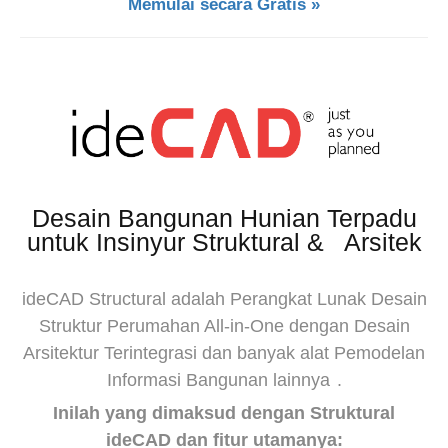
Memulai secara Gratis »
Desain Bangunan Hunian Terpadu
untuk
Insinyur Struktural
&
Arsitek
ideCAD Structural adalah Perangkat Lunak Desain
Struktur Perumahan All-in-One dengan Desain
Arsitektur Terintegrasi dan banyak alat Pemodelan
Informasi Bangunan lainnya
.
Inilah yang dimaksud dengan Struktural
ideCAD dan fitur utamanya: