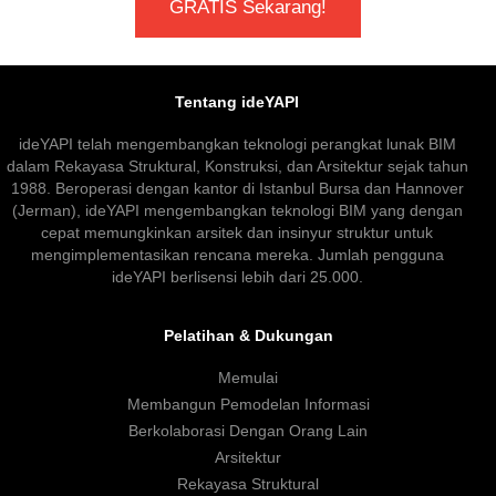
GRATIS Sekarang!
Tentang ideYAPI
ideYAPI telah mengembangkan teknologi perangkat lunak BIM
dalam Rekayasa Struktural, Konstruksi, dan Arsitektur sejak tahun
1988. Beroperasi dengan kantor di Istanbul Bursa dan Hannover
(Jerman), ideYAPI mengembangkan teknologi BIM yang dengan
cepat memungkinkan arsitek dan insinyur struktur untuk
mengimplementasikan rencana mereka. Jumlah pengguna
ideYAPI berlisensi lebih dari 25.000.
Pelatihan & Dukungan
Memulai
Membangun Pemodelan Informasi
Berkolaborasi Dengan Orang Lain
Arsitektur
Rekayasa Struktural