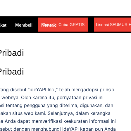
Mulai Uji Coba GRATIS
Lisensi SEUMUR 
kat
Membeli
Kontak
Pribadi
Pribadi
ng disebut "ideYAPI Inc.," telah mengadopsi prinsip
 webnya. Oleh karena itu, pernyataan privasi ini
asi tentang pengguna yang diterima, digunakan, dan
nakan situs web kami. Selanjutnya, dalam kerangka
na Anda dapat memverifikasi keakuratan informasi ini
rsebut dengan menghubungi ideYAPI kapan pun Anda