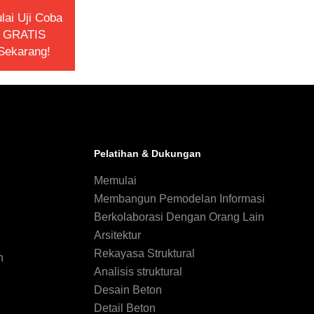
lai Uji Coba
GRATIS
Sekarang!
Pelatihan & Dukungan
Memulai
,
Membangun Pemodelan Informasi
Berkolaborasi Dengan Orang Lain
Arsitektur
Rekayasa Struktural
n
Analisis struktural
Desain Beton
Detail Beton