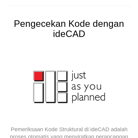
Pengecekan Kode dengan
ideCAD
Pemeriksaan Kode Struktural di ideCAD adalah
proses otomatis yang menyiratkan perancangan