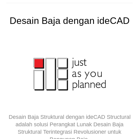
Desain Baja dengan ideCAD
Desain Baja Struktural dengan ideCAD Structural
adalah solusi Perangkat Lunak Desain Baja
Struktural Terintegrasi Revolusioner untuk