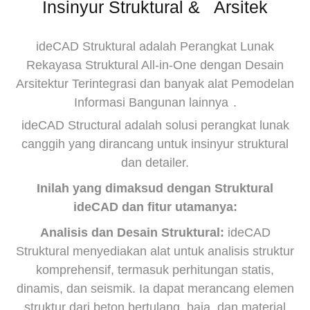
Insinyur Struktural
&
Arsitek
ideCAD Struktural adalah Perangkat Lunak
Rekayasa Struktural All-in-One dengan Desain
Arsitektur Terintegrasi dan banyak alat Pemodelan
Informasi Bangunan lainnya
.
ideCAD Structural adalah solusi perangkat lunak
canggih yang dirancang untuk insinyur struktural
dan detailer.
Inilah yang dimaksud dengan Struktural
ideCAD dan fitur utamanya:
Analisis dan Desain Struktural:
ideCAD
Struktural menyediakan alat untuk analisis struktur
komprehensif, termasuk perhitungan statis,
dinamis, dan seismik. Ia dapat merancang elemen
struktur dari beton bertulang, baja, dan material