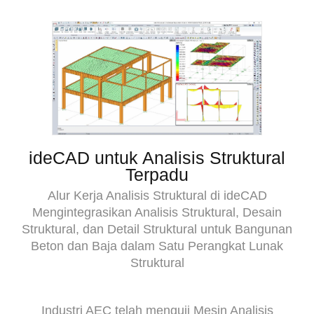
ideCAD untuk Analisis Struktural
Terpadu
Alur Kerja Analisis Struktural di ideCAD
Mengintegrasikan Analisis Struktural, Desain
Struktural, dan Detail Struktural untuk Bangunan
Beton dan Baja dalam Satu Perangkat Lunak
Struktural
Industri AEC telah menguji Mesin Analisis