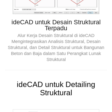
ideCAD untuk Desain Struktural
Terpadu
Alur Kerja Desain Struktural di ideCAD
Mengintegrasikan Analisis Struktural, Desain
Struktural, dan Detail Struktural untuk Bangunan
Beton dan Baja dalam Satu Perangkat Lunak
Struktural
ideCAD untuk Detailing
Struktural