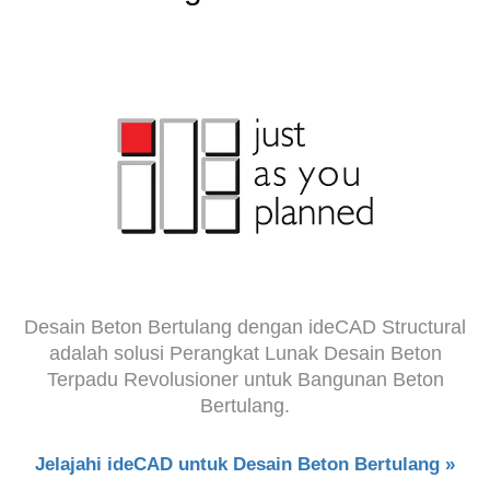
Desain Beton Bertulang dengan ideCAD Structural
adalah solusi Perangkat Lunak Desain Beton
Terpadu Revolusioner untuk Bangunan Beton
Bertulang.
Jelajahi ideCAD untuk Desain Beton Bertulang »