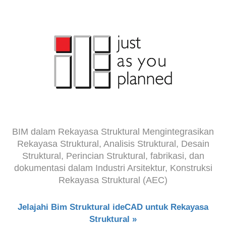
BIM dalam Rekayasa Struktural Mengintegrasikan
Rekayasa Struktural, Analisis Struktural, Desain
Struktural, Perincian Struktural, fabrikasi, dan
dokumentasi dalam Industri Arsitektur, Konstruksi
Rekayasa Struktural (AEC)
Jelajahi Bim Struktural ideCAD untuk Rekayasa
Struktural »