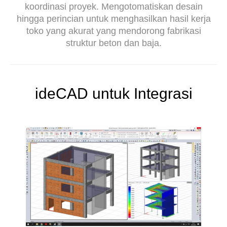
koordinasi proyek. Mengotomatiskan desain
hingga perincian untuk menghasilkan hasil kerja
toko yang akurat yang mendorong fabrikasi
struktur beton dan baja.
ideCAD untuk Integrasi