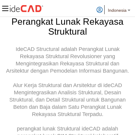
Indonesia
Perangkat Lunak Rekayasa
Struktural
IdeCAD Structural adalah Perangkat Lunak
Rekayasa Struktural Revolusioner yang
Mengintegrasikan Rekayasa Struktural dan
Arsitektur dengan Pemodelan Informasi Bangunan.
Alur Kerja Struktural dan Arsitektur di ideCAD
Mengintegrasikan Analisis Struktural, Desain
Struktural, dan Detail Struktural untuk Bangunan
Beton dan Baja dalam Satu Perangkat Lunak
Rekayasa Struktural Terpadu.
perangkat lunak Struktural ideCAD adalah