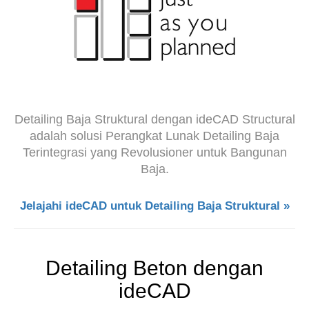
Detailing Baja Struktural dengan ideCAD Structural
adalah solusi Perangkat Lunak Detailing Baja
Terintegrasi yang Revolusioner untuk Bangunan
Baja.
Jelajahi ideCAD untuk Detailing Baja Struktural »
Detailing Beton dengan
ideCAD