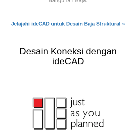
Bangunan Baja.
Jelajahi ideCAD untuk Desain Baja Struktural »
Desain Koneksi dengan
ideCAD