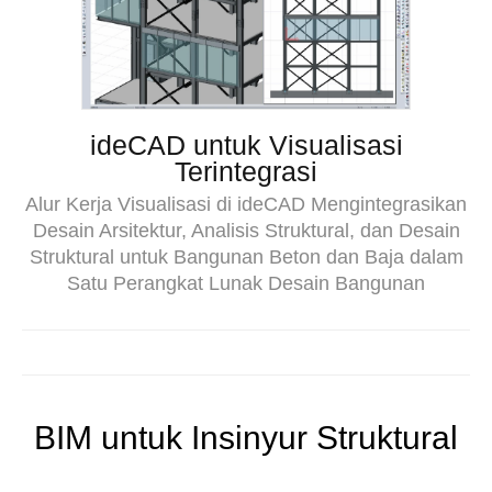
ideCAD untuk Visualisasi
Terintegrasi
Alur Kerja Visualisasi di ideCAD Mengintegrasikan
Desain Arsitektur, Analisis Struktural, dan Desain
Struktural untuk Bangunan Beton dan Baja dalam
Satu Perangkat Lunak Desain Bangunan
BIM untuk Insinyur Struktural