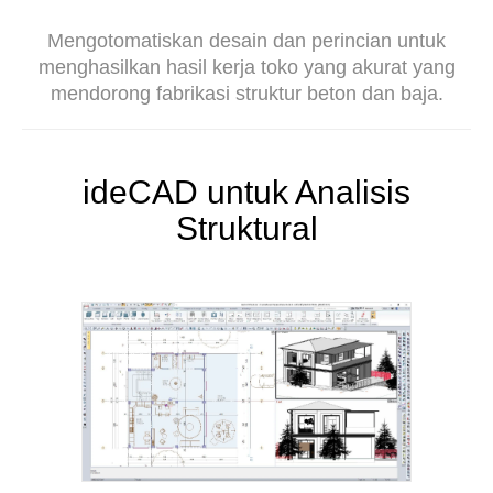
Mengotomatiskan desain dan perincian untuk
menghasilkan hasil kerja toko yang akurat yang
mendorong fabrikasi struktur beton dan baja.
ideCAD untuk Analisis
Struktural