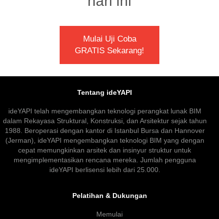
hari ini
Mulai Uji Coba
GRATIS Sekarang!
Tentang ideYAPI
ideYAPI telah mengembangkan teknologi perangkat lunak BIM
dalam Rekayasa Struktural, Konstruksi, dan Arsitektur sejak tahun
1988. Beroperasi dengan kantor di Istanbul Bursa dan Hannover
(Jerman), ideYAPI mengembangkan teknologi BIM yang dengan
cepat memungkinkan arsitek dan insinyur struktur untuk
mengimplementasikan rencana mereka. Jumlah pengguna
ideYAPI berlisensi lebih dari 25.000.
Pelatihan & Dukungan
Memulai