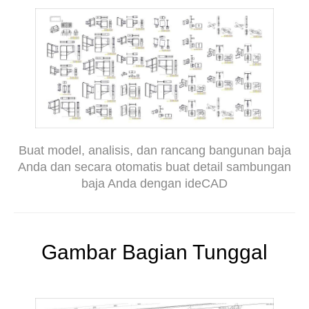
Buat model, analisis, dan rancang bangunan baja
Anda dan secara otomatis buat detail sambungan
baja Anda dengan ideCAD
Gambar Bagian Tunggal