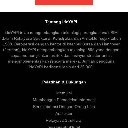
Tentang ideYAPI
ideYAPI telah mengembangkan teknologi perangkat lunak BIM
dalam Rekayasa Struktural, Konstruksi, dan Arsitektur sejak tahun
1988. Beroperasi dengan kantor di Istanbul Bursa dan Hannover
(Jerman), ideYAPI mengembangkan teknologi BIM yang dengan
cepat memungkinkan arsitek dan insinyur struktur untuk
mengimplementasikan rencana mereka. Jumlah pengguna
ideYAPI berlisensi lebih dari 25.000.
Pelatihan & Dukungan
Memulai
Membangun Pemodelan Informasi
Berkolaborasi Dengan Orang Lain
Arsitektur
Rekayasa Struktural
Analisis struktural