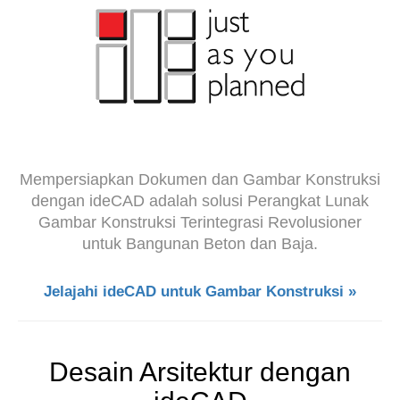
Mempersiapkan Dokumen dan Gambar Konstruksi
dengan ideCAD adalah solusi Perangkat Lunak
Gambar Konstruksi Terintegrasi Revolusioner
untuk Bangunan Beton dan Baja.
Jelajahi ideCAD untuk Gambar Konstruksi »
Desain Arsitektur dengan