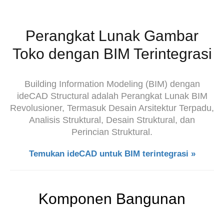
Perangkat Lunak Gambar
Toko dengan BIM Terintegrasi
Building Information Modeling (BIM) dengan
ideCAD Structural adalah Perangkat Lunak BIM
Revolusioner, Termasuk Desain Arsitektur Terpadu,
Analisis Struktural, Desain Struktural, dan
Perincian Struktural.
Temukan ideCAD untuk BIM terintegrasi »
Komponen Bangunan