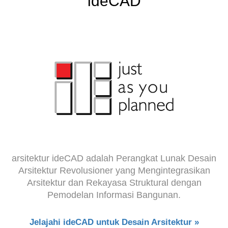
ideCAD
arsitektur ideCAD adalah Perangkat Lunak Desain
Arsitektur Revolusioner yang Mengintegrasikan
Arsitektur dan Rekayasa Struktural dengan
Pemodelan Informasi Bangunan.
Jelajahi ideCAD untuk Desain Arsitektur »