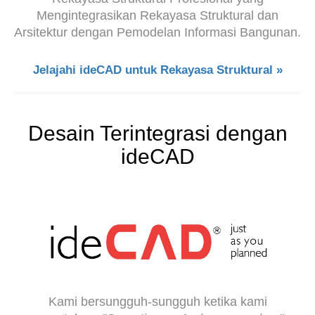
Mengintegrasikan Rekayasa Struktural dan
Arsitektur dengan Pemodelan Informasi Bangunan.
Jelajahi ideCAD untuk Rekayasa Struktural »
Desain Terintegrasi dengan
ideCAD
Kami bersungguh-sungguh ketika kami