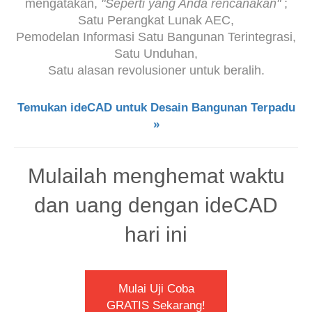
mengatakan,
"Seperti yang Anda rencanakan"
;
Satu Perangkat Lunak AEC,
Pemodelan Informasi Satu Bangunan Terintegrasi,
Satu Unduhan,
Satu alasan revolusioner untuk beralih.
Temukan ideCAD untuk Desain Bangunan Terpadu
»
Mulailah menghemat waktu
dan uang dengan ideCAD
hari ini
Mulai Uji Coba
GRATIS Sekarang!