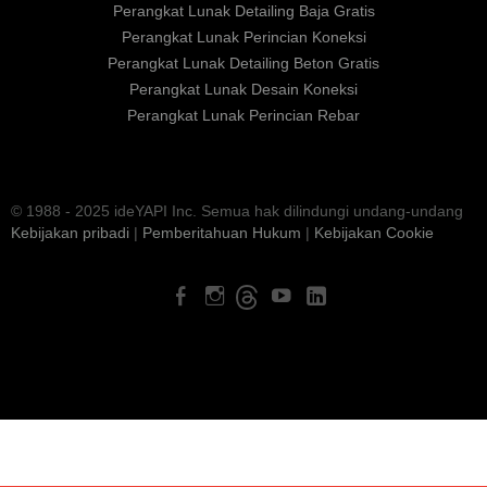
Perangkat Lunak Detailing Baja Gratis
Perangkat Lunak Perincian Koneksi
Perangkat Lunak Detailing Beton Gratis
Perangkat Lunak Desain Koneksi
Perangkat Lunak Perincian Rebar
© 1988 - 2025 ideYAPI Inc. Semua hak dilindungi undang-undang
Kebijakan pribadi
|
Pemberitahuan Hukum
|
Kebijakan Cookie