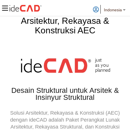
Indonesia
Arsitektur, Rekayasa &
Konstruksi AEC
Desain Struktural untuk Arsitek &
Insinyur Struktural
Solusi Arsitektur, Rekayasa & Konstruksi (AEC)
dengan ideCAD adalah Paket Perangkat Lunak
Arsitektur, Rekayasa Struktural, dan Konstruksi