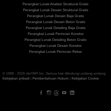
Perangkat Lunak Analisis Struktural Gratis
Perangkat Lunak Desain Struktural Gratis
Perangkat Lunak Desain Baja Gratis
Perangkat Lunak Desain Beton Gratis
Perangkat Lunak Detailing Baja Gratis
Perangkat Lunak Perincian Koneksi
Perangkat Lunak Detailing Beton Gratis
Perangkat Lunak Desain Koneksi
Perangkat Lunak Perincian Rebar
© 1988 - 2025 ideYAPI Inc. Semua hak dilindungi undang-undang
Kebijakan pribadi
|
Pemberitahuan Hukum
|
Kebijakan Cookie