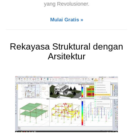
yang Revolusioner.
Mulai Gratis »
Rekayasa Struktural dengan
Arsitektur