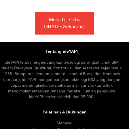
Mulai Uji Coba
GRATIS Sekarang!
Tentang ideYAPI
ideYAPI telah mengembangkan teknologi perangkat lunak BIM
dalam Rekayasa Struktural, Konstruksi, dan Arsitektur sejak tahun
1988. Beroperasi dengan kantor di Istanbul Bursa dan Hannover
(Jerman), ideYAPI mengembangkan teknologi BIM yang dengan
cepat memungkinkan arsitek dan insinyur struktur untuk
mengimplementasikan rencana mereka. Jumlah pengguna
ideYAPI berlisensi lebih dari 25.000.
Pelatihan & Dukungan
Memulai