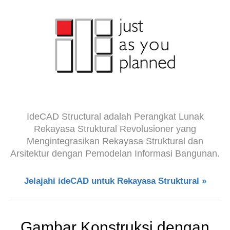
IdeCAD Structural adalah Perangkat Lunak
Rekayasa Struktural Revolusioner yang
Mengintegrasikan Rekayasa Struktural dan
Arsitektur dengan Pemodelan Informasi Bangunan.
Jelajahi ideCAD untuk Rekayasa Struktural »
Gambar Konstruksi dengan