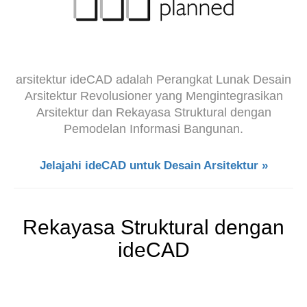
arsitektur ideCAD adalah Perangkat Lunak Desain
Arsitektur Revolusioner yang Mengintegrasikan
Arsitektur dan Rekayasa Struktural dengan
Pemodelan Informasi Bangunan.
Jelajahi ideCAD untuk Desain Arsitektur »
Rekayasa Struktural dengan
ideCAD