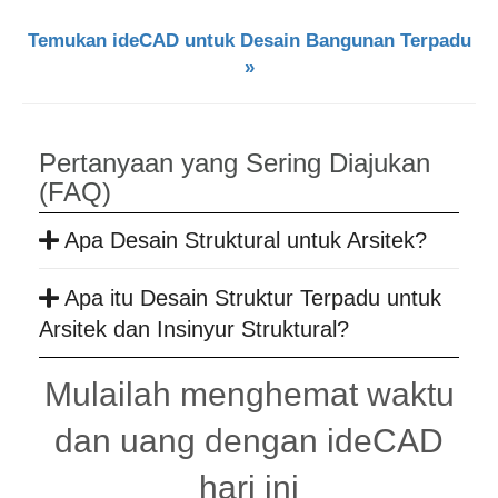
Temukan ideCAD untuk Desain Bangunan Terpadu
»
Pertanyaan yang Sering Diajukan
(FAQ)
Apa Desain Struktural untuk Arsitek?
Apa itu Desain Struktur Terpadu untuk
Arsitek dan Insinyur Struktural?
Mulailah menghemat waktu
dan uang dengan ideCAD
hari ini