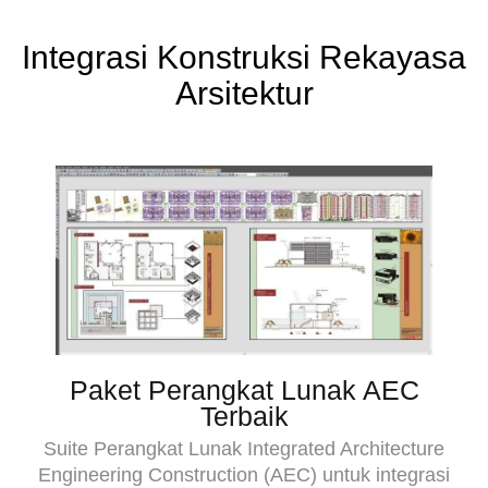
Integrasi Konstruksi Rekayasa
Arsitektur
Paket Perangkat Lunak AEC
Terbaik
Suite Perangkat Lunak Integrated Architecture
Engineering Construction (AEC) untuk integrasi