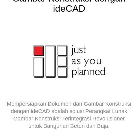
ideCAD
Mempersiapkan Dokumen dan Gambar Konstruksi
dengan ideCAD adalah solusi Perangkat Lunak
Gambar Konstruksi Terintegrasi Revolusioner
untuk Bangunan Beton dan Baja.