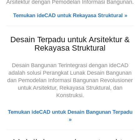
Arsitektur dengan Pemodelan Informasi Bangunan.
Temukan ideCAD untuk Rekayasa Struktural »
Desain Terpadu untuk Arsitektur &
Rekayasa Struktural
Desain Bangunan Terintegrasi dengan ideCAD
adalah solusi Perangkat Lunak Desain Bangunan
dan Pemodelan Informasi Bangunan Revolusioner
untuk Arsitektur, Rekayasa Struktural, dan
Konstruksi.
Temukan ideCAD untuk Desain Bangunan Terpadu
»