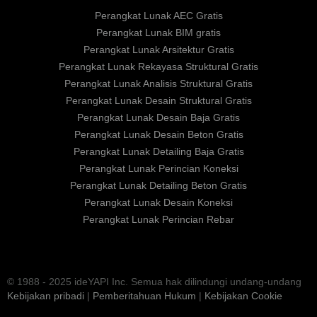
Perangkat Lunak AEC Gratis
Perangkat Lunak BIM gratis
Perangkat Lunak Arsitektur Gratis
Perangkat Lunak Rekayasa Struktural Gratis
Perangkat Lunak Analisis Struktural Gratis
Perangkat Lunak Desain Struktural Gratis
Perangkat Lunak Desain Baja Gratis
Perangkat Lunak Desain Beton Gratis
Perangkat Lunak Detailing Baja Gratis
Perangkat Lunak Perincian Koneksi
Perangkat Lunak Detailing Beton Gratis
Perangkat Lunak Desain Koneksi
Perangkat Lunak Perincian Rebar
© 1988 - 2025 ideYAPI Inc. Semua hak dilindungi undang-undang
Kebijakan pribadi
|
Pemberitahuan Hukum
|
Kebijakan Cookie