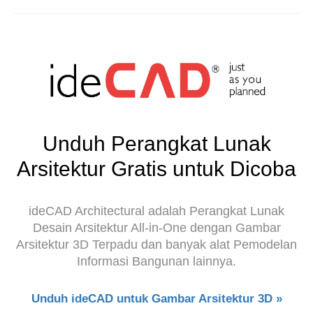
Unduh Perangkat Lunak
Arsitektur Gratis untuk Dicoba
ideCAD Architectural adalah Perangkat Lunak
Desain Arsitektur All-in-One dengan Gambar
Arsitektur 3D Terpadu dan banyak alat Pemodelan
Informasi Bangunan lainnya.
Unduh ideCAD untuk Gambar Arsitektur 3D »