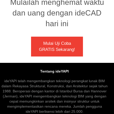
Mulailah menghemat waktu
dan uang dengan ideCAD
hari ini
Mulai Uji Coba
GRATIS Sekarang!
Tentang ideYAPI
ideYAPI telah mengembangkan teknologi perangkat lunak BIM
dalam Rekayasa Struktural, Konstruksi, dan Arsitektur sejak tahun
1988. Beroperasi dengan kantor di Istanbul Bursa dan Hannover
(Jerman), ideYAPI mengembangkan teknologi BIM yang dengan
cepat memungkinkan arsitek dan insinyur struktur untuk
mengimplementasikan rencana mereka. Jumlah pengguna
ideYAPI berlisensi lebih dari 25.000.