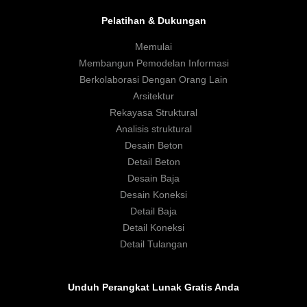
Pelatihan & Dukungan
Memulai
Membangun Pemodelan Informasi
Berkolaborasi Dengan Orang Lain
Arsitektur
Rekayasa Struktural
Analisis struktural
Desain Beton
Detail Beton
Desain Baja
Desain Koneksi
Detail Baja
Detail Koneksi
Detail Tulangan
Unduh Perangkat Lunak Gratis Anda