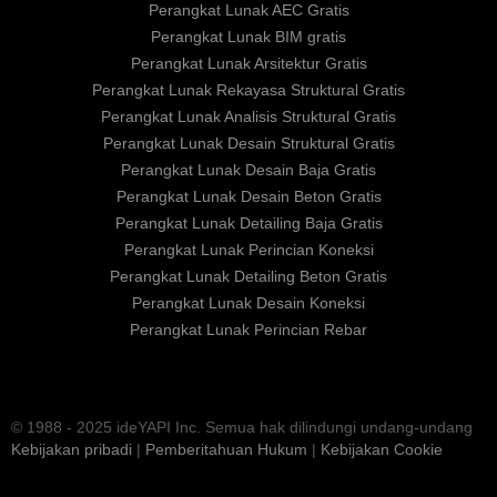
Perangkat Lunak AEC Gratis
Perangkat Lunak BIM gratis
Perangkat Lunak Arsitektur Gratis
Perangkat Lunak Rekayasa Struktural Gratis
Perangkat Lunak Analisis Struktural Gratis
Perangkat Lunak Desain Struktural Gratis
Perangkat Lunak Desain Baja Gratis
Perangkat Lunak Desain Beton Gratis
Perangkat Lunak Detailing Baja Gratis
Perangkat Lunak Perincian Koneksi
Perangkat Lunak Detailing Beton Gratis
Perangkat Lunak Desain Koneksi
Perangkat Lunak Perincian Rebar
© 1988 - 2025 ideYAPI Inc. Semua hak dilindungi undang-undang
Kebijakan pribadi
|
Pemberitahuan Hukum
|
Kebijakan Cookie