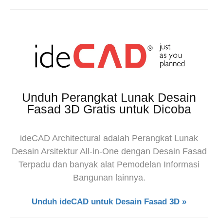
Unduh Perangkat Lunak Desain
Fasad 3D Gratis untuk Dicoba
ideCAD Architectural adalah Perangkat Lunak
Desain Arsitektur All-in-One dengan Desain Fasad
Terpadu dan banyak alat Pemodelan Informasi
Bangunan lainnya.
Unduh ideCAD untuk Desain Fasad 3D »