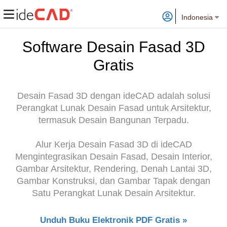
Indonesia
Software Desain Fasad 3D
Gratis
Desain Fasad 3D dengan ideCAD adalah solusi
Perangkat Lunak Desain Fasad untuk Arsitektur,
termasuk Desain Bangunan Terpadu.
Alur Kerja Desain Fasad 3D di ideCAD
Mengintegrasikan Desain Fasad, Desain Interior,
Gambar Arsitektur, Rendering, Denah Lantai 3D,
Gambar Konstruksi, dan Gambar Tapak dengan
Satu Perangkat Lunak Desain Arsitektur.
Unduh Buku Elektronik PDF Gratis »