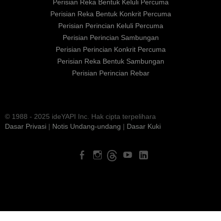
Perisian Reka Bentuk Keluli Percuma
Perisian Reka Bentuk Konkrit Percuma
Perisian Perincian Keluli Percuma
Perisian Perincian Sambungan
Perisian Perincian Konkrit Percuma
Perisian Reka Bentuk Sambungan
Perisian Perincian Rebar
© 1988 - 2025 ideYAPI Inc. Hak cipta terpelihara
Dasar Privasi
|
Notis Undang-undang
|
Dasar Kuki