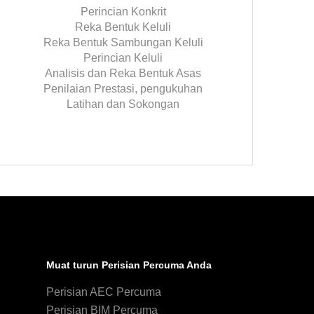
Perincian Konkrit
Reka Bentuk Keluli
Reka Bentuk Sambungan Keluli
Perincian Keluli
Analisis dan Reka Bentuk Asas
Penilaian Prestasi, pengukuhan
Latihan dan Sokongan
Muat turun Perisian Percuma Anda
Perisian AEC Percuma
Perisian BIM Percuma