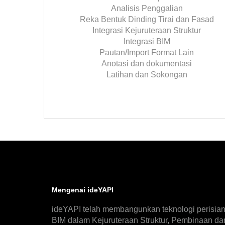
Analisis Penggalian
Reka Bentuk Dinding Tirai dan Fasad
Integrasi Kejuruteraan Struktur
Integrasi BIM
Pautan/Import Format Lain
Anotasi dan dokumentasi
Latihan dan Sokongan
Mengenai ideYAPI
ideYAPI telah membangunkan teknologi perisia
BIM dalam Kejuruteraan Struktur, Pembinaan da