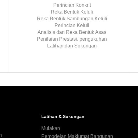
Perincian Konkrit
Reka Bentuk Keluli
Reka Bentuk Sambungan Keluli
Perincian Keluli
Analisis dan Reka Bentuk Asas
Penilaian Prestasi, pengukuhan
Latihan dan Sokongan
Latihan & Sokongan
n
Mulakan
n
Pemodelan Maklumat Bangunan