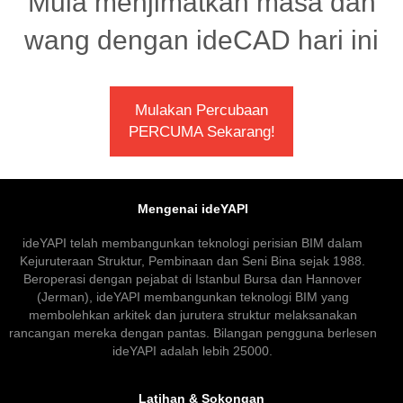
Mula menjimatkan masa dan
wang dengan ideCAD hari ini
Mulakan Percubaan
PERCUMA Sekarang!
Mengenai ideYAPI
ideYAPI telah membangunkan teknologi perisian BIM dalam
Kejuruteraan Struktur, Pembinaan dan Seni Bina sejak 1988.
Beroperasi dengan pejabat di Istanbul Bursa dan Hannover
(Jerman), ideYAPI membangunkan teknologi BIM yang
membolehkan arkitek dan jurutera struktur melaksanakan
rancangan mereka dengan pantas. Bilangan pengguna berlesen
ideYAPI adalah lebih 25000.
Latihan & Sokongan