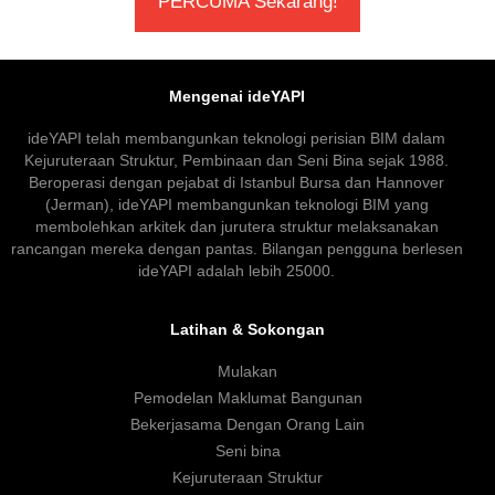
PERCUMA Sekarang!
Mengenai ideYAPI
ideYAPI telah membangunkan teknologi perisian BIM dalam
Kejuruteraan Struktur, Pembinaan dan Seni Bina sejak 1988.
Beroperasi dengan pejabat di Istanbul Bursa dan Hannover
(Jerman), ideYAPI membangunkan teknologi BIM yang
membolehkan arkitek dan jurutera struktur melaksanakan
rancangan mereka dengan pantas. Bilangan pengguna berlesen
ideYAPI adalah lebih 25000.
Latihan & Sokongan
Mulakan
Pemodelan Maklumat Bangunan
Bekerjasama Dengan Orang Lain
Seni bina
Kejuruteraan Struktur