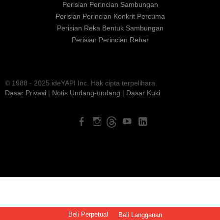
Perisian Perincian Sambungan
Perisian Perincian Konkrit Percuma
Perisian Reka Bentuk Sambungan
Perisian Perincian Rebar
© 1988 - 2025 ideYAPI Inc. Hak cipta terpelihara
Dasar Privasi
|
Notis Undang-undang
|
Dasar Kuki
Beli Perpetual
Beli Langganan