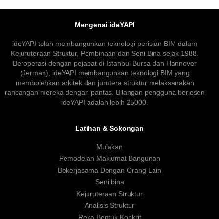
Mengenai ideYAPI
ideYAPI telah membangunkan teknologi perisian BIM dalam
Kejuruteraan Struktur, Pembinaan dan Seni Bina sejak 1988.
Beroperasi dengan pejabat di Istanbul Bursa dan Hannover
(Jerman), ideYAPI membangunkan teknologi BIM yang
membolehkan arkitek dan jurutera struktur melaksanakan
rancangan mereka dengan pantas. Bilangan pengguna berlesen
ideYAPI adalah lebih 25000.
Latihan & Sokongan
Mulakan
Pemodelan Maklumat Bangunan
Bekerjasama Dengan Orang Lain
Seni bina
Kejuruteraan Struktur
Analisis Struktur
Reka Bentuk Konkrit