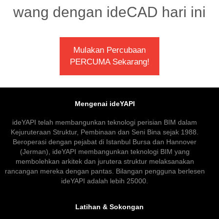
wang dengan ideCAD hari ini
Mulakan Percubaan
PERCUMA Sekarang!
Mengenai ideYAPI
ideYAPI telah membangunkan teknologi perisian BIM dalam
Kejuruteraan Struktur, Pembinaan dan Seni Bina sejak 1988.
Beroperasi dengan pejabat di Istanbul Bursa dan Hannover
(Jerman), ideYAPI membangunkan teknologi BIM yang
membolehkan arkitek dan jurutera struktur melaksanakan
rancangan mereka dengan pantas. Bilangan pengguna berlesen
ideYAPI adalah lebih 25000.
Latihan & Sokongan