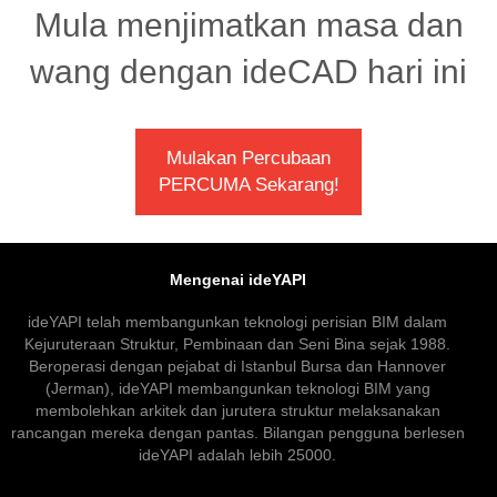
Mula menjimatkan masa dan
wang dengan ideCAD hari ini
Mulakan Percubaan
PERCUMA Sekarang!
Mengenai ideYAPI
ideYAPI telah membangunkan teknologi perisian BIM dalam
Kejuruteraan Struktur, Pembinaan dan Seni Bina sejak 1988.
Beroperasi dengan pejabat di Istanbul Bursa dan Hannover
(Jerman), ideYAPI membangunkan teknologi BIM yang
membolehkan arkitek dan jurutera struktur melaksanakan
rancangan mereka dengan pantas. Bilangan pengguna berlesen
ideYAPI adalah lebih 25000.