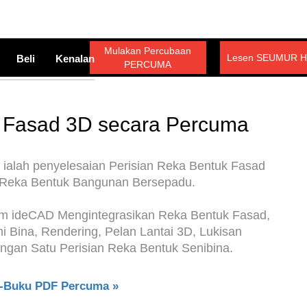
Mulakan Percubaan
Lesen SEUMUR H
Beli
Kenalan
PERCUMA
k Fasad 3D secara Percuma
alah penyelesaian Perisian Reka Bentuk Fasad
k Reka Bentuk Bangunan Bersepadu.
am ideCAD Mengintegrasikan Reka Bentuk Fasad,
 Bina, Rendering, Pelan Lantai 3D, Lukisan
gan Satu Perisian Reka Bentuk Senibina.
E-Buku PDF Percuma »