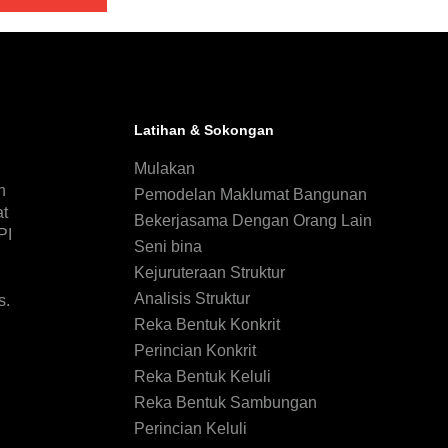
Latihan & Sokongan
n
Mulakan
n
Pemodelan Maklumat Bangunan
at
Bekerjasama Dengan Orang Lain
PI
Seni bina
Kejuruteraan Struktur
Analisis Struktur
s.
Reka Bentuk Konkrit
Perincian Konkrit
Reka Bentuk Keluli
Reka Bentuk Sambungan
Perincian Keluli