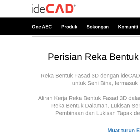
One AEC
Produk
Sokongan
Komuniti
Perisian Reka Bentu
Reka Bentuk Fasad 3D dengan ideCAD i
untuk Seni Bina, termasu
Aliran Kerja Reka Bentuk Fasad 3D dal
Reka Bentuk Dalaman, Lukisan Seni
Pembinaan dan Lukisan Tapak den
Muat turun 