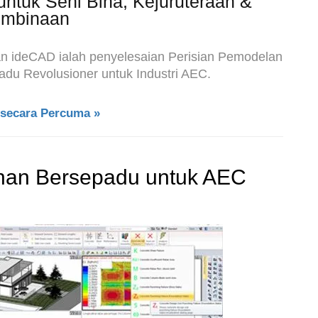
ntuk Seni Bina, Kejuruteraan &
mbinaan
 ideCAD ialah penyelesaian Perisian Pemodelan
u Revolusioner untuk Industri AEC.
secara Percuma »
nan Bersepadu untuk AEC