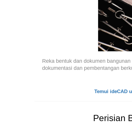
Reka bentuk dan dokumen bangunan
dokumentasi dan pembentangan berkua
Temui ideCAD un
Perisian