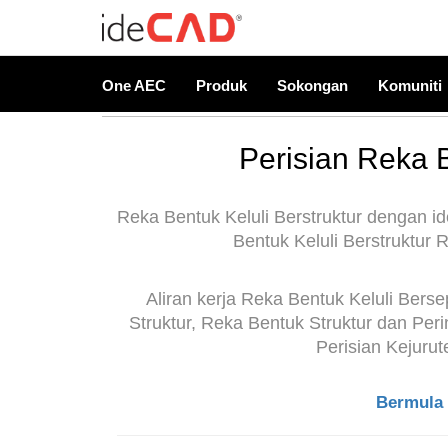
One AEC
Produk
Sokongan
Komuniti
Perisian Reka B
Reka Bentuk Keluli Berstruktur dengan i
Bentuk Keluli Berstruktur 
Aliran kerja Reka Bentuk Keluli Ber
Struktur, Reka Bentuk Struktur dan Per
Perisian Kejuru
Bermula 