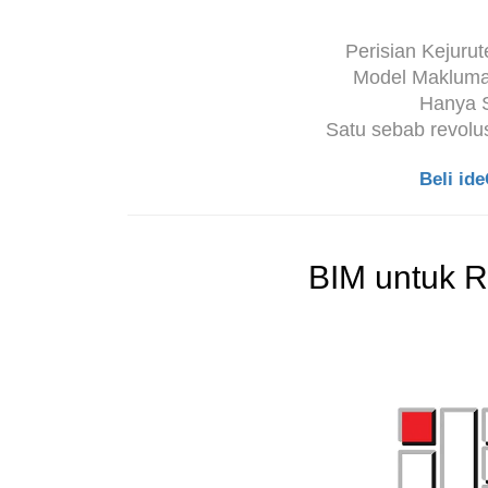
Perisian Kejurut
Model Makluma
Hanya S
Satu sebab revolu
Beli id
BIM untuk R