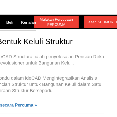
Mulakan Percubaan
Lesen SEUMUR H
Beli
Kenalan
PERCUMA
entuk Keluli Struktur
deCAD Structural ialah penyelesaian Perisian Reka
Revolusioner untuk Bangunan Keluli.
sepadu dalam ideCAD Mengintegrasikan Analisis
incian Struktur untuk Bangunan Keluli dalam Satu
teraan Struktur Bersepadu
secara Percuma »